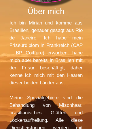
Über mich
Ich bin Mirian und komme aus
Brasilien, genauer gesagt aus Rio
de Janeiro. Ich habe mein
Friseurdiplom in Frankreich (CAP
+ BP Coiffure) erworben, habe
mich aber bereits in Brasilien mit
der Frisur beschäftigt, daher
kenne ich mich mit den Haaren
dieser beiden Länder aus.
Meine Spezialgebiete sind die
Behandlung von Mischhaar,
brasilianisches Glätten und
Lockenaufhellung. Alle diese
Dienstleistungen werden mit